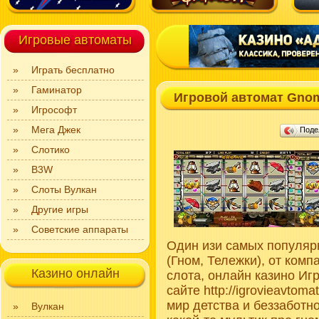
Игровые автоматы
»
Играть бесплатно
»
Гаминатор
Игровой автомат Gnom
»
Игрософт
»
Мега Джек
Поде
»
Слотико
»
B3W
»
Слоты Вулкан
»
Другие игры
»
Советские аппараты
Один изи самых популяр
(Гном, Тележки), от комп
Казино онлайн
слота, онлайн казино Иг
сайте http://igrovieavtom
мир детства и беззаботн
»
Вулкан