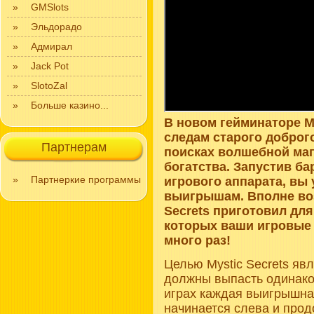
»
GMSlots
»
Эльдорадо
»
Адмирал
»
Jack Pot
»
SlotoZal
»
Больше казино...
В новом гейминаторе My
следам старого доброг
Партнерам
поисках волшебной ма
богатства. Запустив б
»
Партнеркие программы
игрового аппарата, вы
выигрышам. Вполне воз
Secrets приготовил дл
которых ваши игровые 
много раз!
Целью Mystic Secrets явл
должны выпасть одинак
играх каждая выигрышная
начинается слева и прод