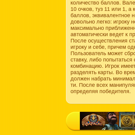
количество баллов. Валет
10 очков, туз 11 или 1, а
баллов, эквивалентное но
довольно легко: игроку 
максимально приближенн
автоматически ведет к пр
После осуществления ста
игроку и себе, причем од
Пользователь может сбро
ставку, либо попытаться
комбинацию. Игрок имеет
разделять карты. Во вре
должен набрать минималь
ти. После всех манипуля
определяя победителя.