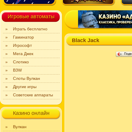
Игровые автоматы
»
Играть бесплатно
»
Гаминатор
Black Jack
»
Игрософт
»
Мега Джек
Поде
»
Слотико
»
B3W
»
Слоты Вулкан
»
Другие игры
»
Советские аппараты
Казино онлайн
»
Вулкан