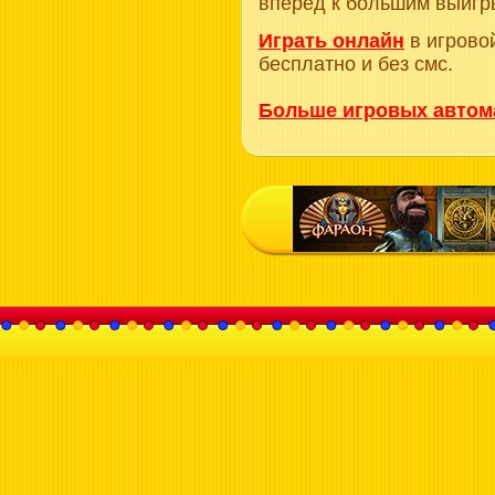
вперед к большим выигр
Играть онлайн
в игрово
бесплатно и без смс.
Больше игровых автом