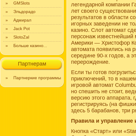
»
GMSlots
легендарной компании Га
лет своего существован
»
Эльдорадо
результатов в области с
»
Адмирал
игорных заведении не тол
»
Jack Pot
казино. Слот автомат сд
персонаж известнейший 
»
SlotoZal
Америки — Христофор Ко
»
Больше казино...
автомата появились на 
середине 90-х годов, а э
перерождение.
Партнерам
Если ты готов погрузить
»
Партнеркие программы
приключений, то в нашем
игровой автомат Cоlumbu
но спешить не стоит, ве
версию этого аппарата, 
регистрируясь (на фишки
здесь 5 барабанов, три р
Правила и управление 
Кнопка «Старт» или «Sta